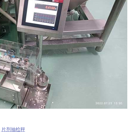
秤
片剂抽检秤