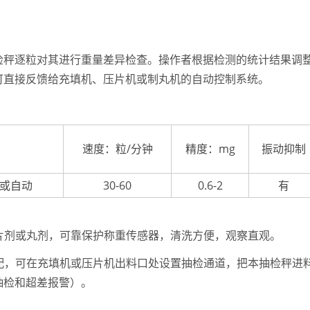
检秤逐粒对其进行重量差异检查。操作者根据检测的统计结果调
可直接反馈给充填机、压片机或制丸机的自动控制系统。
速度：粒/分钟
精度：mg
振动抑制
或自动
30-60
0.6-2
有
、片剂或丸剂，可靠保护称重传感器，清洗方便，观察直观。
选配，可在充填机或压片机出料口处设置抽检通道，把本抽检秤进
抽检和超差报警）。