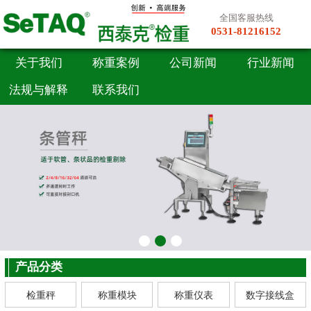
全国客服热线
0531-81216152
关于我们
称重案例
公司新闻
行业新闻
法规与解释
联系我们
产品分类
检重秤
称重模块
称重仪表
数字接线盒