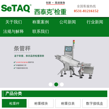
全国客服热线
0531-81216152
关于我们
称重案例
公司新闻
行业新闻
法规与解释
联系我们
产品分类
检重秤
称重模块
称重仪表
数字接线盒