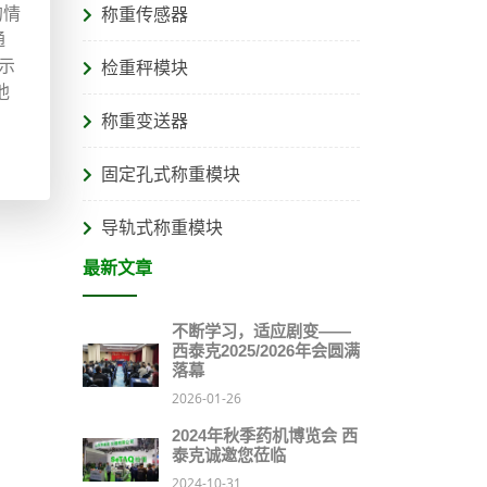
的情
称重传感器
通
示
检重秤模块
他
称重变送器
固定孔式称重模块
导轨式称重模块
最新文章
不断学习，适应剧变——
西泰克2025/2026年会圆满
落幕
2026-01-26
2024年秋季药机博览会 西
泰克诚邀您莅临
2024-10-31