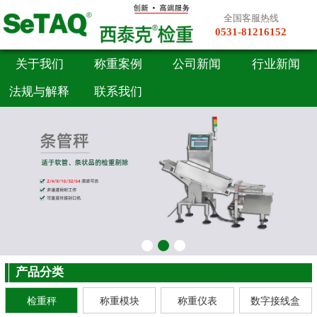
全国客服热线
0531-81216152
关于我们
称重案例
公司新闻
行业新闻
法规与解释
联系我们
产品分类
检重秤
称重模块
称重仪表
数字接线盒