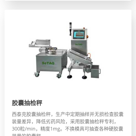
胶囊抽检秤
西泰克胶囊抽检秤，生产中定期抽样并无损检查胶囊
装量差异，降低劣药风险，采用胶囊抽检秤专利，
300粒/min，精度1mg。不换模具可抽查各种硬胶囊