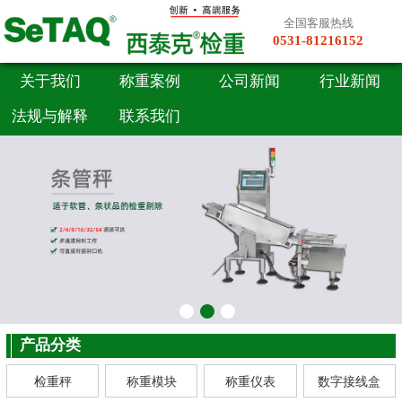
全国客服热线
0531-81216152
关于我们
称重案例
公司新闻
行业新闻
法规与解释
联系我们
产品分类
检重秤
称重模块
称重仪表
数字接线盒