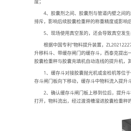
度；
4、胶囊剂之间、胶囊剂与管道内壁之间
排斥，影响后续胶囊检重秤的称重精度或影响
5、现场使用真空泵的，还会导致真空发
根据中国专利“物料提升装置，ZL20212
升移料斗、带缓存闸门的缓存斗，西泰克提出
胶囊检重秤与胶囊充填机自动连线的提升机，
1、缓存斗对接胶囊抛光机或金检机等位
存斗闸门板向下移动，缓存斗中物料流入提升
2、确认缓存斗闸门板上移到位后，提升
打开，物料流出，经过渡滑槽溜进胶囊检重秤