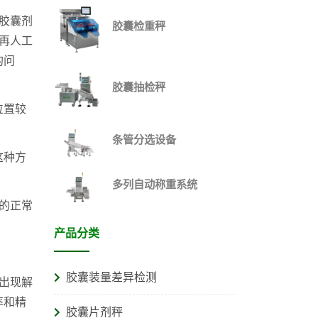
胶囊剂
胶囊检重秤
再人工
的问
胶囊抽检秤
位置较
条管分选设备
这种方
多列自动称重系统
的正常
产品分类
胶囊装量差异检测
出现解
率和精
胶囊片剂秤