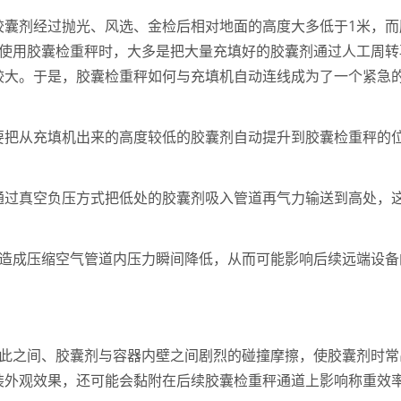
胶囊剂经过抛光、风选、金检后相对地面的高度大多低于1米，而
前使用胶囊检重秤时，大多是把大量充填好的胶囊剂通过人工周转
较大。于是，胶囊检重秤如何与充填机自动连线成为了一个紧急
要把从充填机出来的高度较低的胶囊剂自动提升到胶囊检重秤的
通过真空负压方式把低处的胶囊剂吸入管道再气力输送到高处，
会造成压缩空气管道内压力瞬间降低，从而可能影响后续远端设备
彼此之间、胶囊剂与容器内壁之间剧烈的碰撞摩擦，使胶囊剂时常
装外观效果，还可能会黏附在后续胶囊检重秤通道上影响称重效