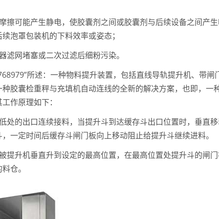
的摩擦可能产生静电，使胶囊剂之间或胶囊剂与后续设备之间产生
后续泡罩包装机的下料效率或姿态；
生器滤网堵塞或二次过滤后细粉污染。
22768979”所述：一种物料提升装置，包括直线导轨提升机、带闸
一种胶囊检重秤与充填机自动连线的全新的解决方案，也即，一
其工作原理如下：
于低处的出口连续接料，当提升斗到达缓存斗出口位置时，垂直移
斗，一定时间后缓存斗闸门板向上移动阻止给提升斗继续进料。
斗被提升机垂直升到设定的最高位置，在最高位置处提升斗的闸门
的料仓。