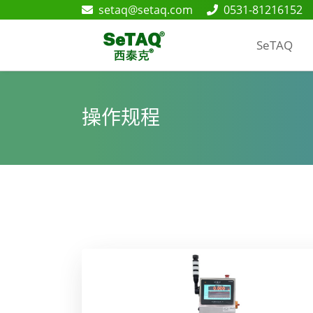
setaq@setaq.com
0531-81216152
SeTAQ
操作规程