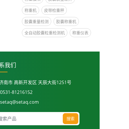
称重机
皮带检重秤
胶囊重量检测
胶囊称重机
全自动胶囊粒重检测机
称重仪表
系我们
济南市 高新开发区 天辰大街1251号
0531-81216152
setaq@setaq.com
搜索