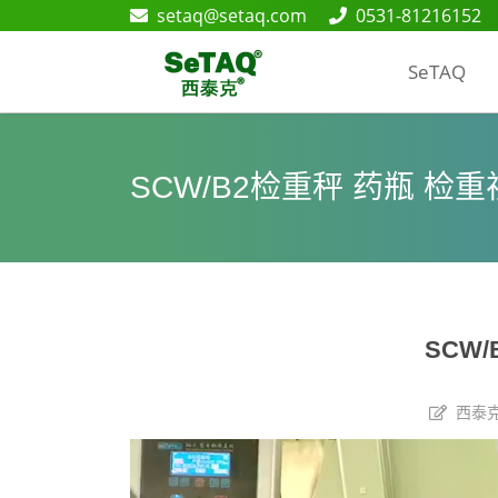
setaq@setaq.com
0531-81216152
SeTAQ
SCW/B2检重秤 药瓶 检
SCW
西泰