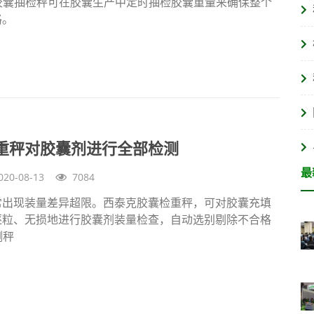
Q胶囊抽检秤可在胶囊生产中定时抽检胶囊重量来确保整个
格。
重秤对胶囊剂进行全部检测
最
020-08-13
7084
常出现装量差异超限。西泰克胶囊检重秤，可对胶囊充填
逐粒、无损地进行胶囊剂装量检查，自动选别剔除不合格
测秤