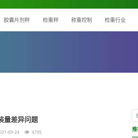
胶囊片剂秤
检重秤
称重控制
检重行业
装量差异问题
推
021-03-24
4795