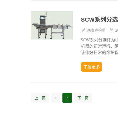
SCW系列分
西泰克检重
2
SCW系列分选秤为
机器的正常运行，
该作好日常的维护
了解更多
上一页
1
2
下一页