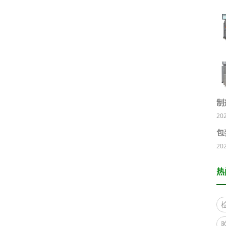
制
20
包
20
热